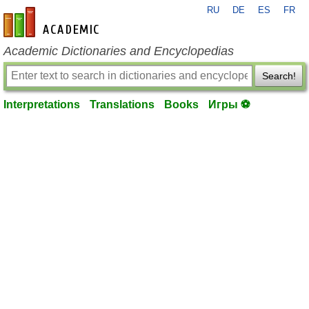
RU
DE
ES
FR
en-academic.com
Academic Dictionaries and Encyclopedias
Search!
Interpretations
Translations
Books
Игры ⚽