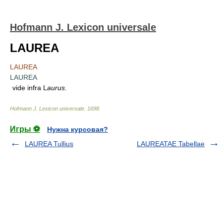
Hofmann J. Lexicon universale
LAUREA
LAUREA
LAUREA
vide infra L
aurus
.
Hofmann J. Lexicon universale
.
1698
.
Игры ⚽
Нужна курсовая?
LAUREA Tullius
LAUREATAE Tabellae