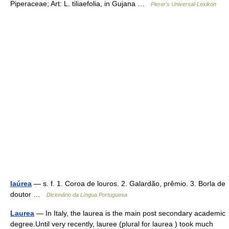
Piperaceae; Art: L. tiliaefolia, in Gujana …
Pierer's Universal-Lexikon
laúrea
— s. f. 1. Coroa de louros. 2. Galardão, prêmio. 3. Borla de
doutor …
Dicionário da Língua Portuguesa
Laurea
— In Italy, the laurea is the main post secondary academic
degree.Until very recently, lauree (plural for laurea ) took much