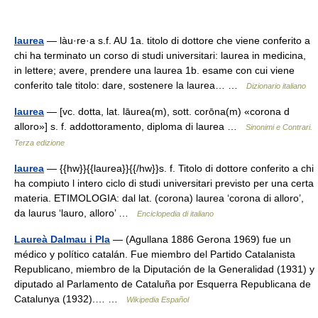
laurea
— làu·re·a s.f. AU 1a. titolo di dottore che viene conferito a
chi ha terminato un corso di studi universitari: laurea in medicina,
in lettere; avere, prendere una laurea 1b. esame con cui viene
conferito tale titolo: dare, sostenere la laurea… …
Dizionario italiano
laurea
— [vc. dotta, lat. lāurea(m), sott. corōna(m) «corona d
alloro»] s. f. addottoramento, diploma di laurea …
Sinonimi e Contrari.
Terza edizione
laurea
— {{hw}}{{laurea}}{{/hw}}s. f. Titolo di dottore conferito a chi
ha compiuto l intero ciclo di studi universitari previsto per una certa
materia. ETIMOLOGIA: dal lat. (corona) laurea ‘corona di alloro’,
da laurus ‘lauro, alloro’ …
Enciclopedia di italiano
Laureà Dalmau i Pla
— (Agullana 1886 Gerona 1969) fue un
médico y político catalán. Fue miembro del Partido Catalanista
Republicano, miembro de la Diputación de la Generalidad (1931) y
diputado al Parlamento de Cataluña por Esquerra Republicana de
Catalunya (1932).… …
Wikipedia Español