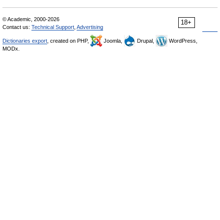
© Academic, 2000-2026
18+
Contact us:
Technical Support
,
Advertising
Dictionaries export
, created on PHP,
Joomla,
Drupal,
WordPress,
MODx.