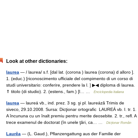
Look at other dictionaries:
laurea
— / laurea/ s.f. [dal lat. (corona ) laurea (corona) d alloro ].
1. (educ.) [riconoscimento ufficiale del compimento di un corso di
studi universitario: conferire, prendere la l. ] ▶◀ diploma di laurea.
⇑ titolo (di studio). 2. (estens., fam.) [l… …
Enciclopedia Italiana
laurea
— laureá vb., ind. prez. 3 sg. şi pl. laureáză Trimis de
siveco, 29.10.2008. Sursa: Dicţionar ortografic LAUREÁ vb. I. tr. 1.
A încununa cu un înalt premiu pentru merite deosebite. 2. tr., refl. A
trece examenul de doctorat (în unele ţări, ca… …
Dicționar Român
Laurĕa
— (L. Gaud.), Pflanzengattung aus der Familie der